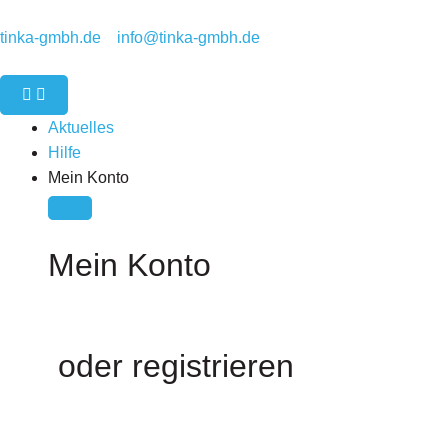
Zum
Inhalt
tinka-gmbh.de
info@tinka-gmbh.de
springen
Close
Open
Mein
Mein
Konto
Konto
Aktuelles
Hilfe
Mein Konto
Mein Konto
oder registrieren