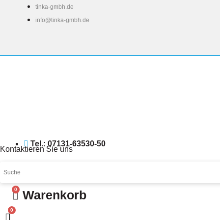
Zum
tinka-gmbh.de
Inhalt
info@tinka-gmbh.de
springen
Tel.: 07131-63530-50
Kontaktieren Sie uns
0
Warenkorb
0