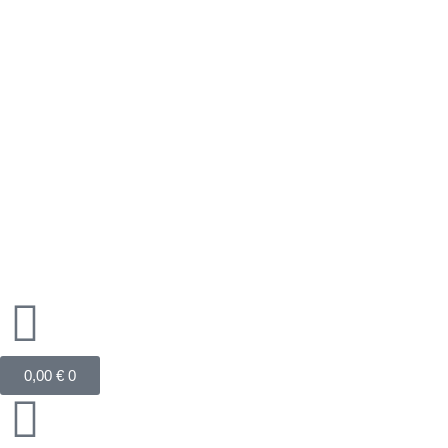
Zum
Inhalt
springen
Warenkorb
0,00
€
0