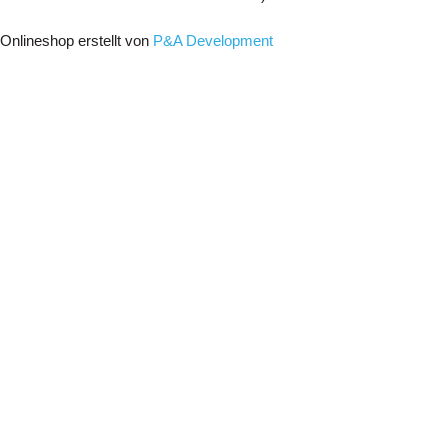
Onlineshop erstellt von
P&A Development
Menu
Anschlagpunkte
Güteklasse 8