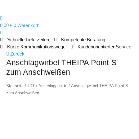
0,00
€
0
Warenkorb
Schnelle Lieferzeiten
Kompetente Beratung
Kurze Kommunikationswege
Kundenorientierter Service
Anschlagwirbel
Zurück
Anschlagwirbel THEIPA Point-S
THEIPA
Point-
zum Anschweißen
S
zum
Startseite
/
JDT
/
Anschlagpunkte
/ Anschlagwirbel THEIPA Point-S
Anschweißen
zum Anschweißen
Menge