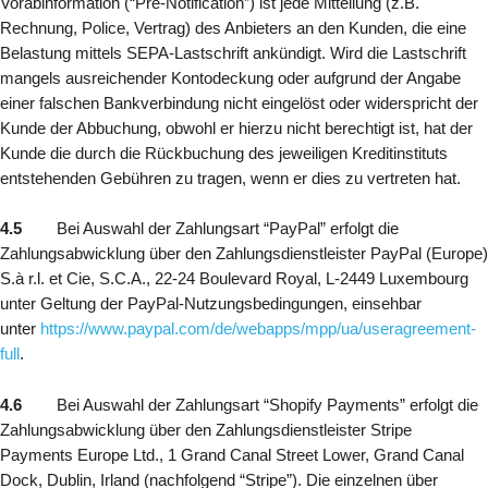
Vorabinformation (“Pre-Notification”) ist jede Mitteilung (z.B.
Rechnung, Police, Vertrag) des Anbieters an den Kunden, die eine
Belastung mittels SEPA-Lastschrift ankündigt. Wird die Lastschrift
mangels ausreichender Kontodeckung oder aufgrund der Angabe
einer falschen Bankverbindung nicht eingelöst oder widerspricht der
Kunde der Abbuchung, obwohl er hierzu nicht berechtigt ist, hat der
Kunde die durch die Rückbuchung des jeweiligen Kreditinstituts
entstehenden Gebühren zu tragen, wenn er dies zu vertreten hat.
4.5
Bei Auswahl der Zahlungsart “PayPal” erfolgt die
Zahlungsabwicklung über den Zahlungsdienstleister PayPal (Europe)
S.à r.l. et Cie, S.C.A., 22-24 Boulevard Royal, L-2449 Luxembourg
unter Geltung der PayPal-Nutzungsbedingungen, einsehbar
unter
https://www.paypal.com/de/webapps/mpp/ua/useragreement-
full
.
4.6
Bei Auswahl der Zahlungsart “Shopify Payments” erfolgt die
Zahlungsabwicklung über den Zahlungsdienstleister Stripe
Payments Europe Ltd., 1 Grand Canal Street Lower, Grand Canal
Dock, Dublin, Irland (nachfolgend “Stripe”). Die einzelnen über