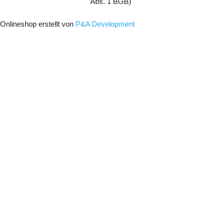
Abs. 1 BGB)
Onlineshop erstellt von
P&A Development
Menu
Anschlagpunkte
Güteklasse 8
Güteklasse 10