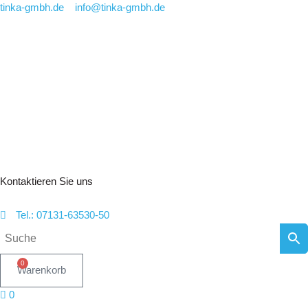
Zum
tinka-gmbh.de
info@tinka-gmbh.de
Inhalt
springen
Kontaktieren Sie uns
Tel.: 07131-63530-50
0
Warenkorb
0