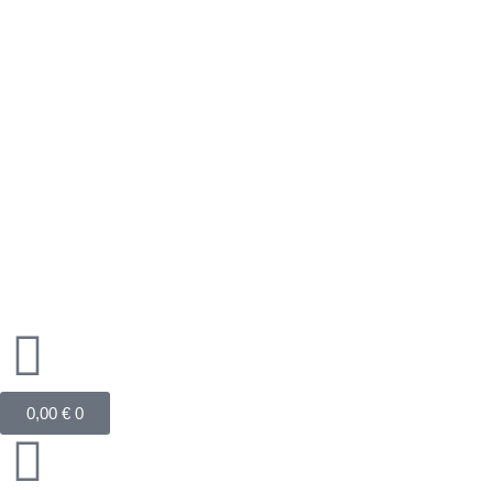
Zum
Inhalt
springen
Warenkorb
0,00
€
0