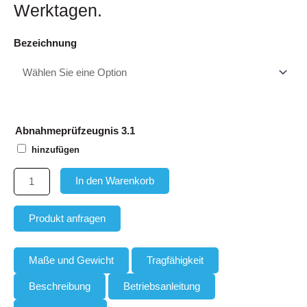
Werktagen.
Aufhängeglied/Aufhängekopf
Bezeichnung
für
Einfachkran
bis
Nr.40
Menge
Abnahmeprüfzeugnis 3.1
hinzufügen
In den Warenkorb
Produkt anfragen
Maße und Gewicht
Tragfähigkeit
Beschreibung
Betriebsanleitung