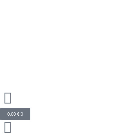
Zum
Inhalt
springen
Warenkorb
0,00
€
0