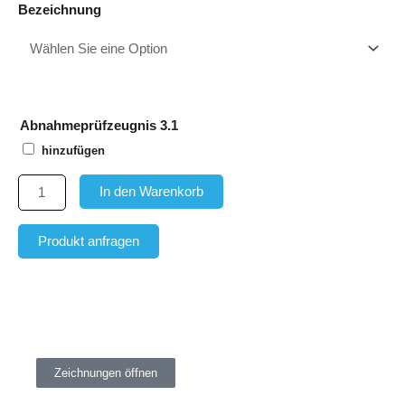
Aufhängeglied/Aufhängekopf
Bezeichnung
für
Einfachkran
bis
Nr.16
Menge
Abnahmeprüfzeugnis 3.1
hinzufügen
In den Warenkorb
Produkt anfragen
Maße und Gewicht
Zeichnungen öffnen