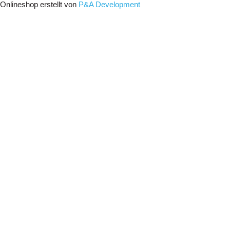
Onlineshop erstellt von
P&A Development
Menu
Anschlagpunkte
Güteklasse 8
Güteklasse 10
Güteklasse 12