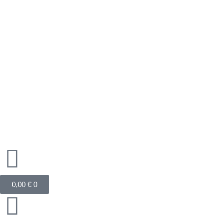
Zum
Inhalt
springen
Warenkorb
0,00
€
0