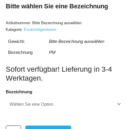
Bitte wählen Sie eine Bezeichnung
Artikelnummer:
Bitte Bezeichnung auswählen
Kategorie:
Ersatzteilgarnituren
Gewicht:
Bitte Bezeichnung auswählen
Bezeichnung
PM
Sofort verfügbar! Lieferung in 3-4
Werktagen.
Prüfmarke
Bezeichnung
BGR
500
kap.
12.8
(UVV/VBG