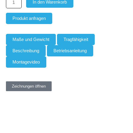
9
In den Warenkorb
a)
galv.
Produkt anfragen
verzinkt
Menge
Maße und Gewicht
Tragfähigkeit
Beschreibung
Betriebsanleitung
Montagevideo
Zeichnungen öffnen