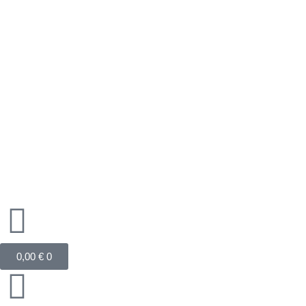
Zum
Inhalt
springen
Warenkorb
0,00
€
0