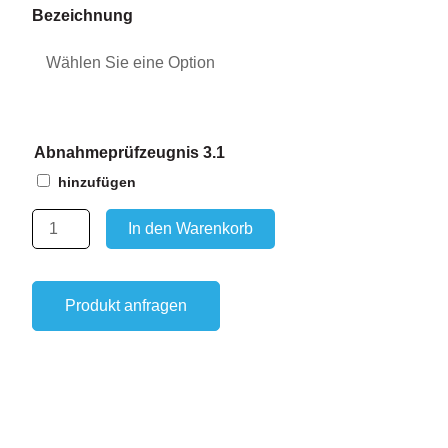
Aufhängekopf
Bezeichnung
mit
Gabelverbinder
für
Einfachkran
bis
Abnahmeprüfzeugnis 3.1
Nr.8
hinzufügen
Menge
In den Warenkorb
Produkt anfragen
Maße und Gewicht
Tragfähigkeit
Beschreib