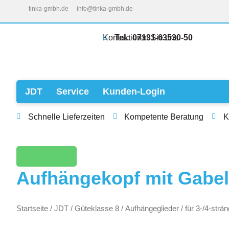
Zum
tinka-gmbh.de
info@tinka-gmbh.de
Inhalt
springen
Kontaktieren Sie uns
Tel.: 07131-63530-50
Open JDT
Open Service
JDT
Service
Kunden-Login
Schnelle Lieferzeiten
Kompetente Beratung
K
Zurück
Aufhängekopf mit Gabelv
Startseite
/
JDT
/
Güteklasse 8
/
Aufhängeglieder
/
für 3-/4-str