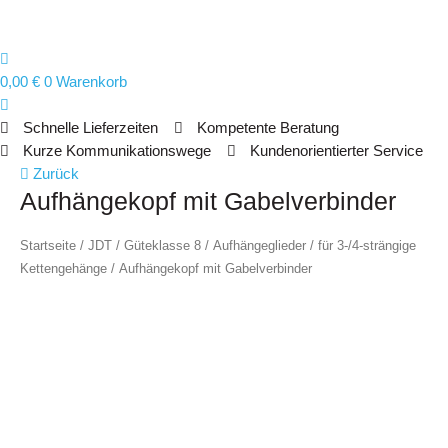
0,00
€
0
Warenkorb
Schnelle Lieferzeiten
Kompetente Beratung
Kurze Kommunikationswege
Kundenorientierter Service
Aufhängekopf
Zurück
Aufhängekopf mit Gabelverbinder
mit
Gabelverbinder
Menge
Startseite
/
JDT
/
Güteklasse 8
/
Aufhängeglieder
/
für 3-/4-strängige
Kettengehänge
/ Aufhängekopf mit Gabelverbinder