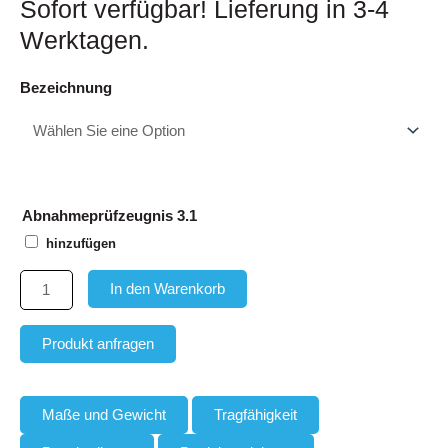
Sofort verfügbar! Lieferung in 3-4
Werktagen.
Aufhängekopf
Bezeichnung
mit
Gabelverbinder
für
Einfachkran
bis
Abnahmeprüfzeugnis 3.1
Nr.40
hinzufügen
Menge
In den Warenkorb
Produkt anfragen
Maße und Gewicht
Tragfähigkeit