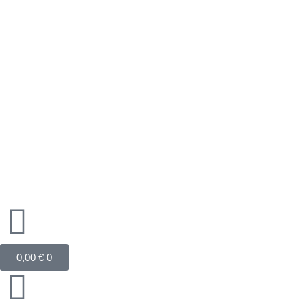
Zum
Inhalt
springen
Warenkorb
0,00
€
0