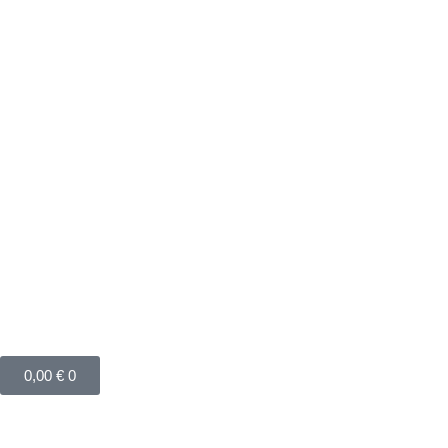
Zum
Inhalt
springen
Warenkorb
0,00
€
0