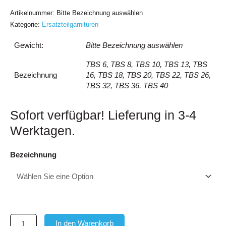
Artikelnummer:
Bitte Bezeichnung auswählen
Kategorie:
Ersatzteilgarnituren
Gewicht:
Bitte Bezeichnung auswählen
TBS 6, TBS 8, TBS 10, TBS 13, TBS
Bezeichnung
16, TBS 18, TBS 20, TBS 22, TBS 26,
TBS 32, TBS 36, TBS 40
Sofort verfügbar! Lieferung in 3-4
Werktagen.
Bolzen
Bezeichnung
und
Spannhülse
für
TBS
Menge
In den Warenkorb