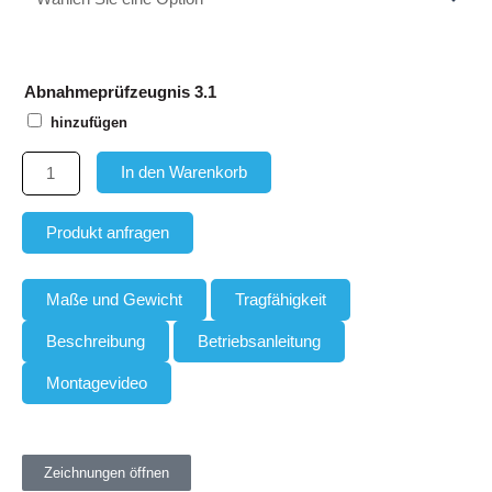
-
einfach
Menge
Abnahmeprüfzeugnis 3.1
hinzufügen
In den Warenkorb
Produkt anfragen
Maße und Gewicht
Tragfähigkeit
Beschreibung
Betriebsanleitung
Montagevideo
Zeichnungen öffnen