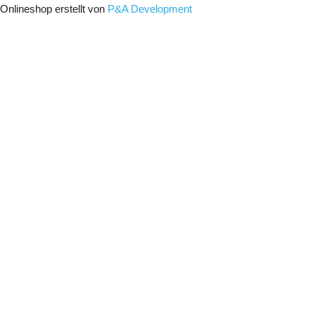
Onlineshop erstellt von
P&A Development
Menu
Anschlagpunkte
Güteklasse 8