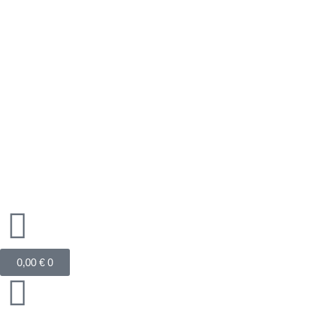
Zum
Inhalt
springen
Warenkorb
0,00
€
0