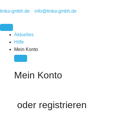
Zum
Inhalt
tinka-gmbh.de
info@tinka-gmbh.de
springen
Close
Open
Mein
Mein
Konto
Konto
Aktuelles
Hilfe
Mein Konto
Mein Konto
oder registrieren