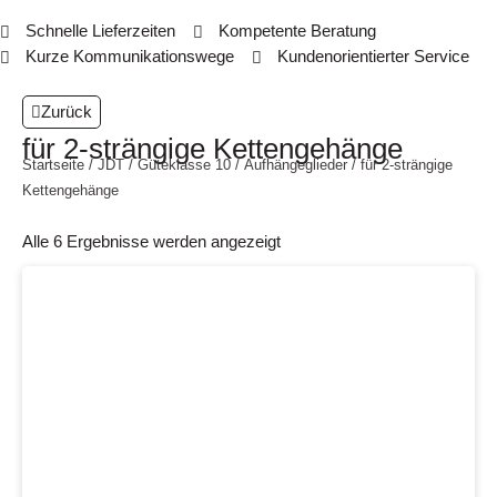
Schnelle Lieferzeiten
Kompetente Beratung
Kurze Kommunikationswege
Kundenorientierter Service
Zurück
für 2-strängige Kettengehänge
Startseite
/
JDT
/
Güteklasse 10
/
Aufhängeglieder
/ für 2-strängige
Kettengehänge
Alle 6 Ergebnisse werden angezeigt