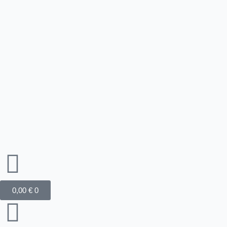
Zum
Inhalt
springen
Warenkorb
0,00
€
0